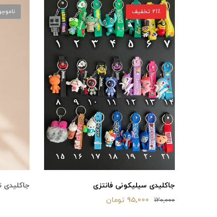
21٪ تخفیف
ناموجو
جاکلیدی سیلیکونی فانتزی
جاکلیدی ت
95,000 تومان
120,000