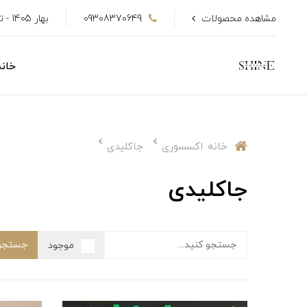
مشاهده محصولات
09308370649
بهار 1405 - تا 50٪ تخفیف
خانه
خانه
اکسسوری
جاکلیدی
جاکلیدی
جستجو
موجود