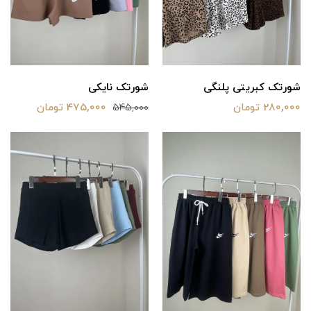
شورتک کبریتی پلنگی
شورتک نایکی
280,000 تومان
475,000 تومان
545,000