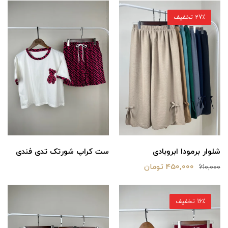
27٪ تخفیف
شلوار برمودا ابروبادی
ست کراپ شورتک تدی فندی
450,000 تومان
610,000
16٪ تخفیف