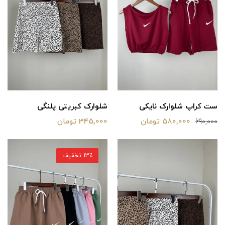
ست کراپ شلوارک نایکی
شلوارک کبریتی پلنگی
580,000 تومان
345,000 تومان
690,000
13٪ تخفیف