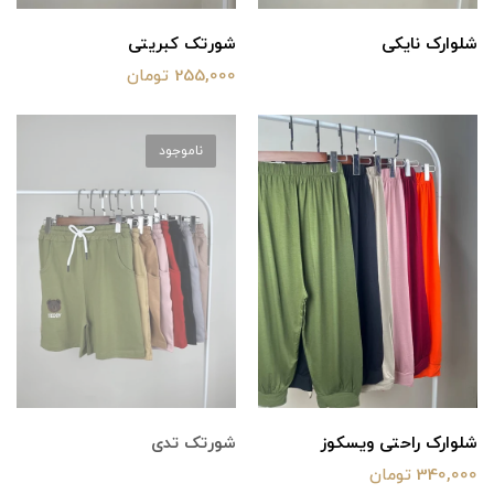
شلوارک نایکی
شورتک کبریتی
255,000 تومان
ناموجود
شلوارک راحتی ویسکوز
شورتک تدی
340,000 تومان