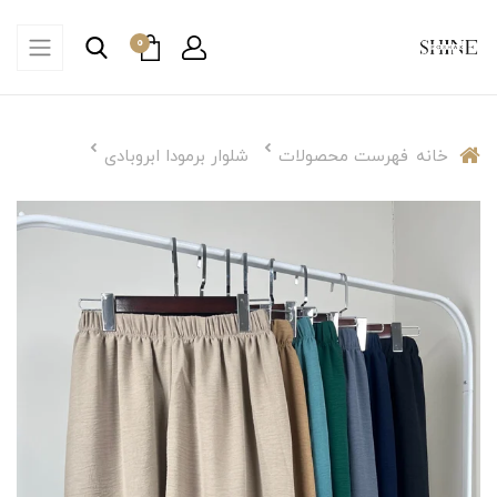
0
خانه
فهرست محصولات
شلوار برمودا ابروبادی