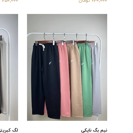
640,000 تومان
750,000 تومان
نیم بگ نایکی‌
لگ کبریت