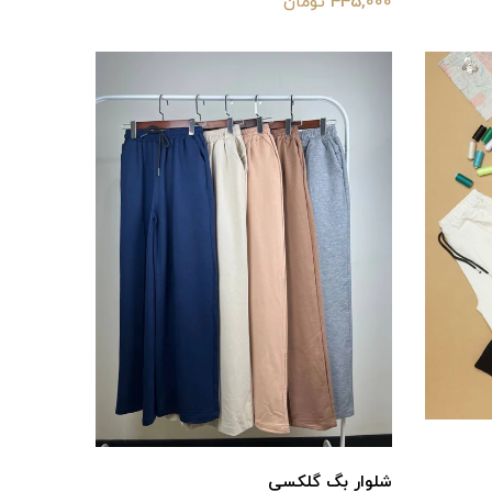
445,000 تومان
شلوار بگ گلکسی