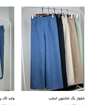
شلوار بگ شانتون اسلب
واید لگ پا