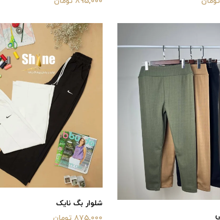
895,000 تومان
شلوار‌ بگ نایک
ی
875,000 تومان