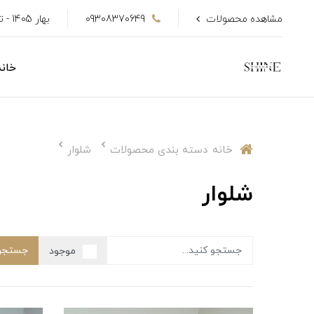
مشاهده محصولات
09308370649
بهار 1405 - تا 50٪ تخفیف
خانه
خانه
دسته بندی محصولات
شلوار
شلوار
جستجو
موجود