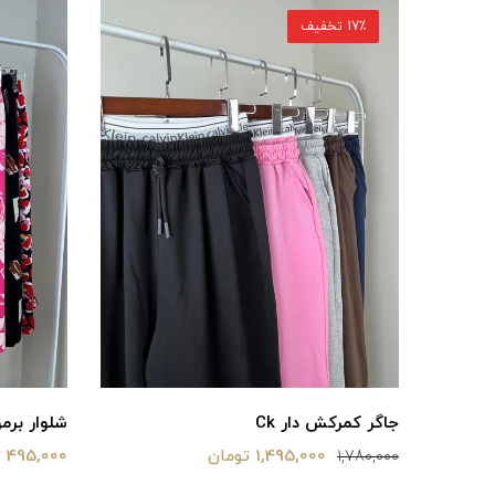
17٪ تخفیف
جاگر کمرکش دار Ck
شلوار‌ برمو
1,495,000 تومان
495,000 تومان
1,780,000