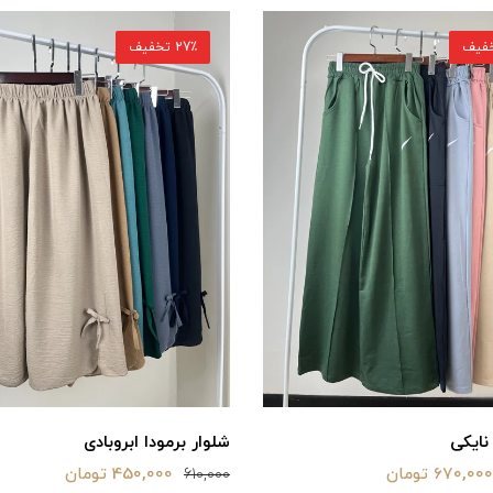
27٪ تخفیف
نایکی
شلوار برمودا ابروبادی
670,000 تومان
450,000 تومان
610,000