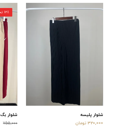
12٪ تخفیف
شلوار پلیسه
شلوار‌ بگ 
320,000 تومان
755,000