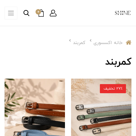
0
خانه
اکسسوری
کمربند
کمربند
27٪ تخفیف