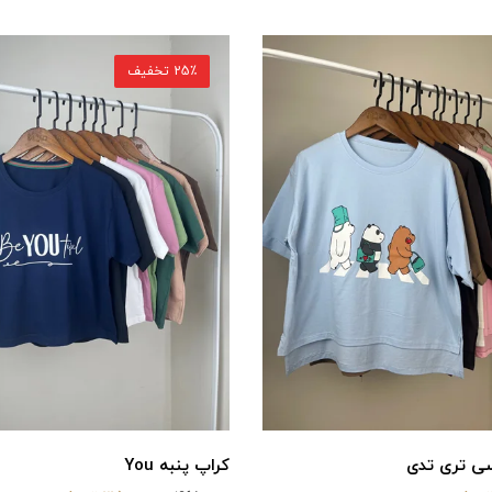
25٪ تخفیف
سی تری تدی
کراپ پنبه You