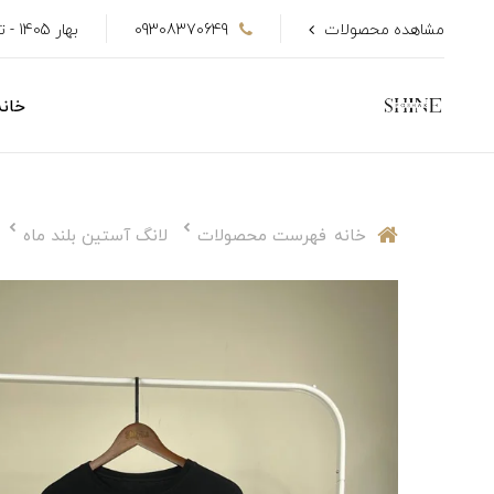
مشاهده محصولات
09308370649
بهار 1405 - تا 50٪ تخفیف
خانه
خانه
فهرست محصولات
لانگ آستین بلند ماه