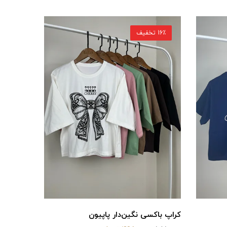
16٪ تخفیف
کراپ باکسی نگین‌دار پاپیون
کراپ باکسی GUESS 