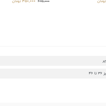
350,000 تومان
465,000
پر
ا ۴۶