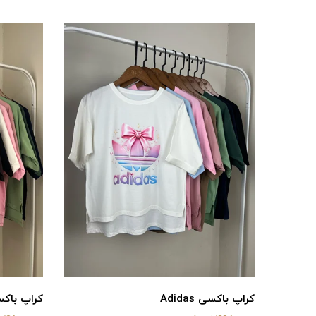
کراپ باکسی Adidas
کراپ باک