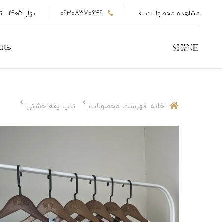
مشاهده محصولات
09308370649
بهار 1405 - تا 50٪ تخفیف
خانه
خانه
فهرست محصولات
تاپ یقه خشتی