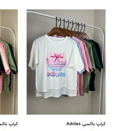
کراپ باکسی Adidas
کراپ باک