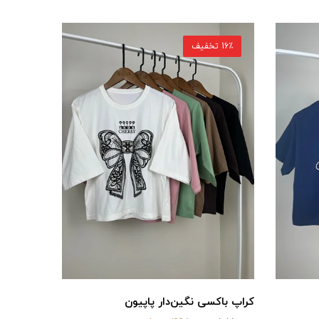
16٪ تخفیف
کراپ باکسی نگین‌دار پاپیون
کراپ باکسی GUESS 