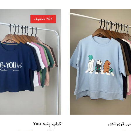
25٪ تخفیف
سی تری تدی
کراپ پنبه You