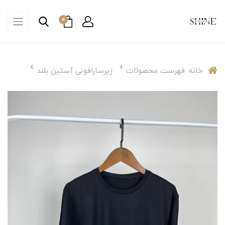
0
خانه
فهرست محصولات
زیرسارافونی آستین بلند