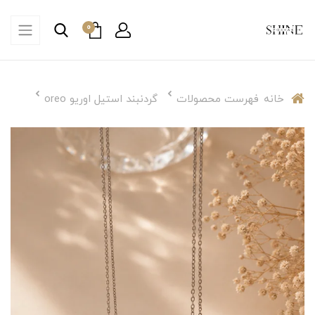
0
خانه
فهرست محصولات
گردنبند استیل اوریو oreo