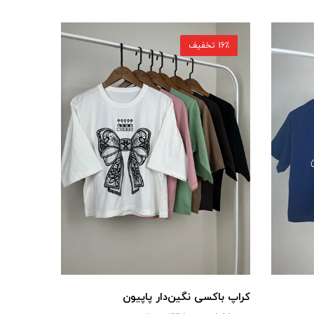
16٪ تخفیف
کراپ باکسی نگین‌دار پاپیون
کراپ باکسی GUESS 