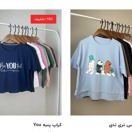
25٪ تخفیف
سی تری تدی
کراپ پنبه You