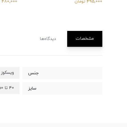
495,000 تومان
480,000 تومان
مشخصات
دیدگاه‌ها
ویسکوز 100%
جنس
40 تا 50
سایز