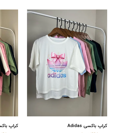
کراپ باکسی Adidas
کراپ باک