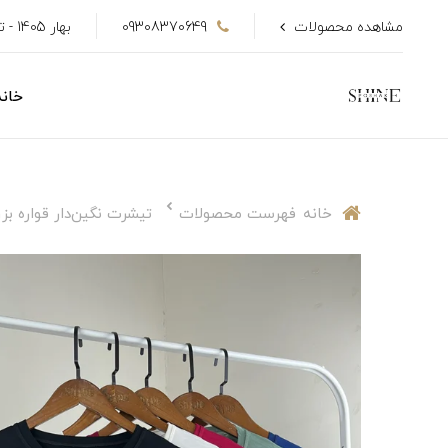
مشاهده محصولات
09308370649
بهار 1405 - تا 50٪ تخفیف
خانه
خانه
فهرست محصولات
تیشرت نگین‌دار قواره بز