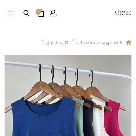
0
خانه
فهرست محصولات
تاپ طرح پَر