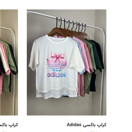
کراپ باکسی Adidas
کراپ باک