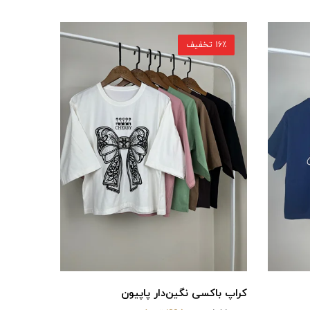
16٪ تخفیف
کراپ باکسی نگین‌دار پاپیون
کراپ باکسی GUESS 