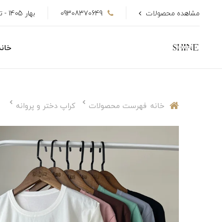
مشاهده محصولات
09308370649
بهار 1405 - تا 50٪ تخفیف
خانه
خانه
فهرست محصولات
کراپ دختر و پروانه