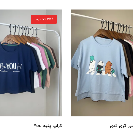
25٪ تخفیف
سی تری تدی
کراپ پنبه You