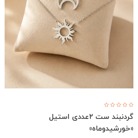
گردنبند ست ۲عددی استیل
«خورشیدوماه»